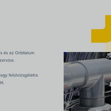
s és az Orbitalum
zervize.
agy felülvizsgálatra
ét.