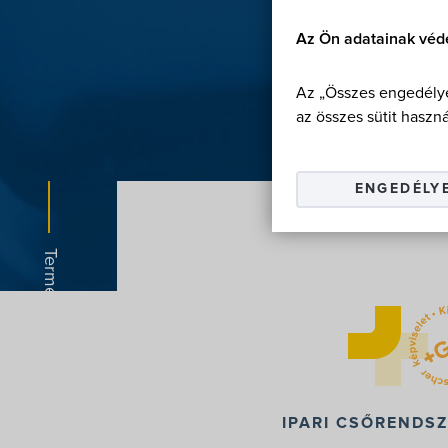
Az Ön adatainak véd
Az „Összes engedélye
az összes sütit haszná
ENGEDÉLY
IPARI CSŐRENDS