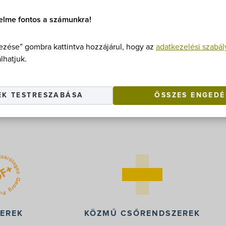
elme fontos a számunkra!
zése” gombra kattintva hozzájárul, hogy az
adatkezelési szabál
lhatjuk.
EK TESTRESZABÁSA
ÖSSZES ENGEDÉ
ZEREK
KÖZMŰ CSŐRENDSZEREK