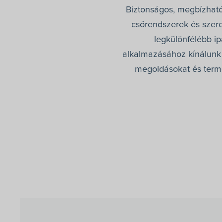
Biztonságos, megbízható
csőrendszerek és szer
legkülönfélébb ip
alkalmazásához kínálunk
megoldásokat és term