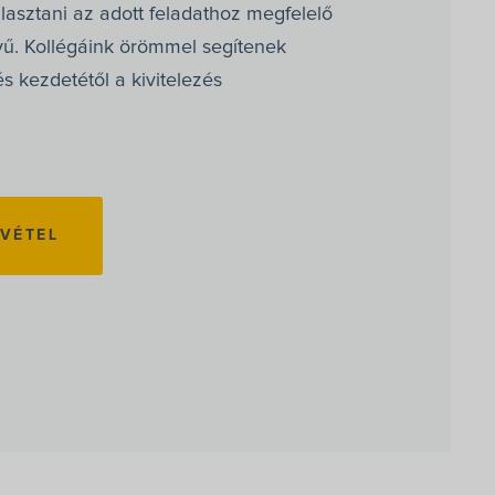
álasztani az adott feladathoz megfelelő
ű. Kollégáink örömmel segítenek
s kezdetétől a kivitelezés
VÉTEL