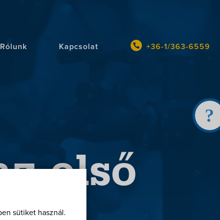
Rólunk
Kapcsolat
+36-1/363-6559
z első
en sütiket használ.