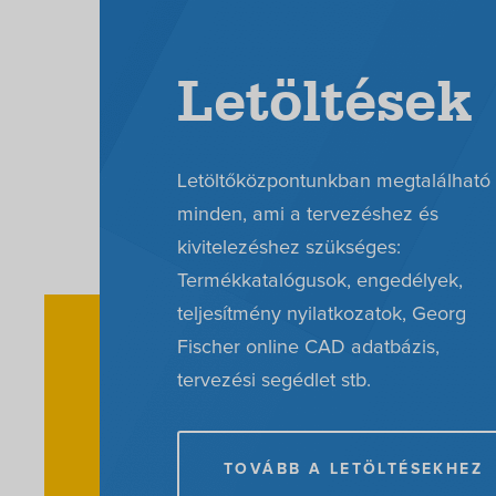
Letöltések
Letöltőközpontunkban megtalálható
minden, ami a tervezéshez és
kivitelezéshez szükséges:
Termékkatalógusok, engedélyek,
teljesítmény nyilatkozatok, Georg
Fischer online CAD adatbázis,
tervezési segédlet stb.
TOVÁBB A LETÖLTÉSEKHEZ