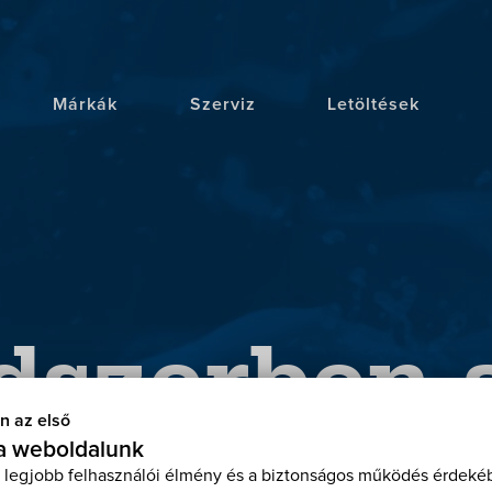
Márkák
Szerviz
Letöltések
dszerben a
n az első
 a weboldalunk
 legjobb felhasználói élmény és a biztonságos működés érdekéb