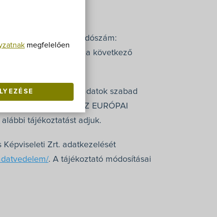
fon: +36 30/932-6599, adószám:
yzatnak
megfelelően
kezelő) alá veti magát a következő
édelméről és az ilyen adatok szabad
LYEZÉSE
 adatvédelmi rendelet) AZ EURÓPAI
lábbi tájékoztatást adjuk.
Képviseleti Zrt. adatkezelését
/adatvedelem/
. A tájékoztató módosításai