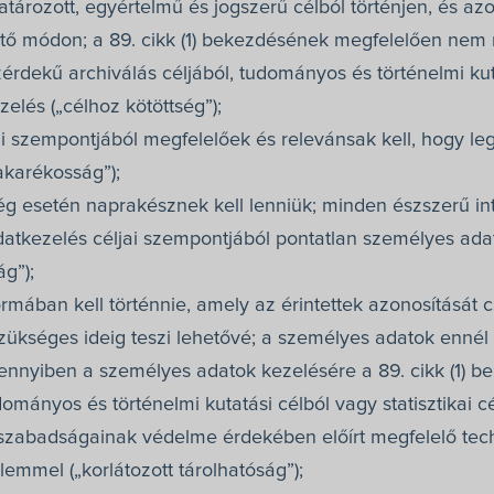
tározott, egyértelmű és jogszerű célból történjen, és az
ő módon; a 89. cikk (1) bekezdésének megfelelően nem m
rdekű archiválás céljából, tudományos és történelmi kutat
elés („célhoz kötöttség”);
ai szempontjából megfelelőek és relevánsak kell, hogy le
akarékosság”);
ég esetén naprakésznek kell lenniük; minden észszerű in
atkezelés céljai szempontjából pontatlan személyes adat
ág”);
ormában kell történnie, amely az érintettek azonosítását
zükséges ideig teszi lehetővé; a személyes adatok ennél 
mennyiben a személyes adatok kezelésére a 89. cikk (1)
dományos és történelmi kutatási célból vagy statisztikai c
s szabadságainak védelme érdekében előírt megfelelő tec
lemmel („korlátozott tárolhatóság”);