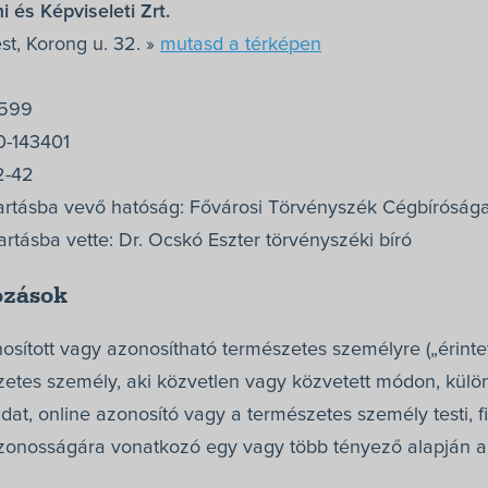
 és Képviseleti Zrt.
st, Korong u. 32. »
mutasd a térképen
6599
0-143401
2-42
ntartásba vevő hatóság: Fővárosi Törvényszék Cégbíróság
artásba vette: Dr. Ocskó Eszter törvényszéki bíró
ozások
sított vagy azonosítható természetes személyre („érinte
zetes személy, aki közvetlen vagy közvetett módon, külö
t, online azonosító vagy a természetes személy testi, fizi
 azonosságára vonatkozó egy vagy több tényező alapján a