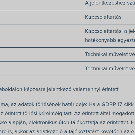
A jelentkezéshez sz
Kapcsolattartás.
Kapcsolattartás, a j
hatékonyabb egyezte
Technikai művelet vé
Technikai művelet vé
eboldalon képzésre jelentkező valamennyi érintett.
ma, az adatok törlésének határideje: Ha a GDPR 17. cikk (
z érintett törlési kérelméig tart. Az érintett által megado
e alapján, elektronikus úton tájékoztatja az érintettet. Ha
re is, akkor az adatkezelő a tájékoztatást követően az e-m