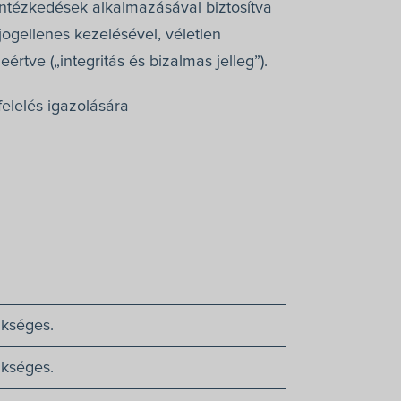
intézkedések alkalmazásával biztosítva
ogellenes kezelésével, véletlen
tve („integritás és bizalmas jelleg”).
felelés igazolására
ükséges.
ükséges.