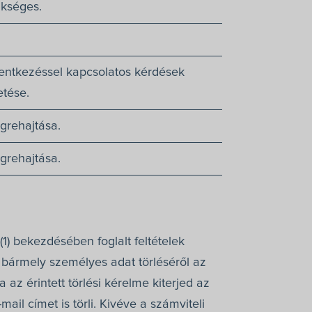
ükséges.
elentkezéssel kapcsolatos kérdések
tése.
grehajtása.
grehajtása.
1) bekezdésében foglalt feltételek
tt bármely személyes adat törléséről az
 az érintett törlési kérelme kiterjed az
ail címet is törli. Kivéve a számviteli