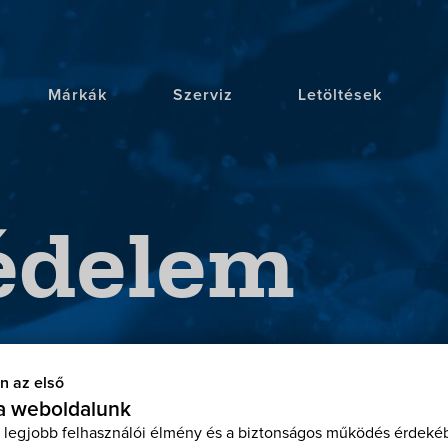
Márkák
Szerviz
Letöltések
édelem
n az első
 a weboldalunk
 legjobb felhasználói élmény és a biztonságos működés érdekéb