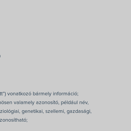
a
tt”) vonatkozó bármely információ;
nösen valamely azonosító, például név,
ológiai, genetikai, szellemi, gazdasági,
zonosítható;