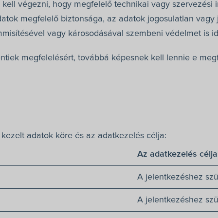
 kell végezni, hogy megfelelő technikai vagy szervezési 
tok megfelelő biztonsága, az adatok jogosulatlan vagy j
isítésével vagy károsodásával szembeni védelmet is ideér
entiek megfelelésért, továbbá képesnek kell lennie e meg
kezelt adatok köre és az adatkezelés célja:
Az adatkezelés célja
A jelentkezéshez sz
A jelentkezéshez sz