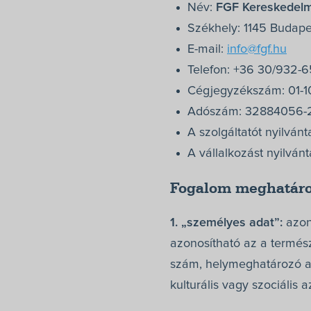
Név:
FGF Kereskedelmi
Székhely: 1145 Budape
E-mail:
info@fgf.hu
Telefon: +36 30/932-
Cégjegyzékszám: 01-1
Adószám: 32884056-
A szolgáltatót nyilvá
A vállalkozást nyilvánt
Fogalom meghatár
1. „személyes adat”:
azono
azonosítható az a termés
szám, helymeghatározó ada
kulturális vagy szociális