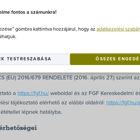
elme fontos a számunkra!
épviseleti Zrt.
(Cím: 1145 Budapest, Korong u. 32., tele
zése” gombra kattintva hozzájárul, hogy az
adatkezelési szabál
kszám: 01-10-143401) (a továbbiakban: Szolgáltató, adat
lhatjuk.
ek a személyes adatok kezelése tekintetében történő v
EK TESTRESZABÁSA
ÖSSZES ENGEDÉ
5/46/EK rendelet hatályon kívül helyezéséről (általános
U) 2016/679 RENDELETE (2016. április 27.) szerint az a
ztató a
https://fgf.hu/
weboldal és az FGF Kereskedelmi és 
ési tájékoztató elérhető az alábbi oldalról:
https://fgf.hu
ététellel lépnek hatályba.
lérhetőségei