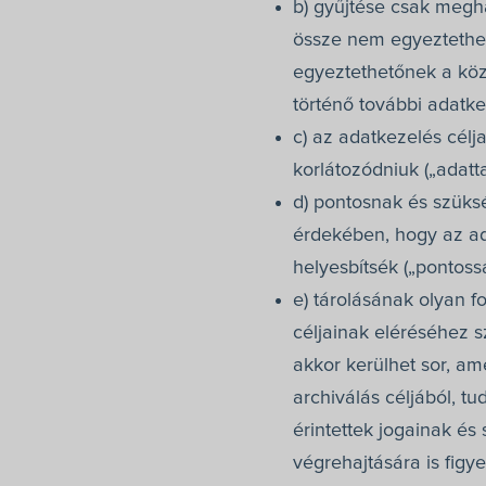
b) gyűjtése csak megha
össze nem egyeztethet
egyeztethetőnek a közé
történő további adatkez
c) az adatkezelés célj
korlátozódniuk („adatt
d) pontosnak és szüks
érdekében, hogy az ad
helyesbítsék („pontoss
e) tárolásának olyan f
céljainak eléréséhez s
akkor kerülhet sor, a
archiválás céljából, tu
érintettek jogainak é
végrehajtására is figye