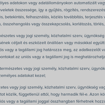
lyes adatokon vagy adatállományokon automatizált vag
letek összessége, így a gyűjtés, rögzítés, rendszerezés, 
s, betekintés, felhasználás, közlés továbbítás, terjeszt
n, összehangolás vagy összekapcsolás, korlátozás, törlés,
észetes vagy jogi személy, közhatalmi szerv, ügynökség
ének céljait és eszközeit önállóan vagy másokkal együt
niós vagy a tagállami jog határozza meg, az adatkezelőt v
ntokat az uniós vagy a tagállami jog is meghatározhatja
természetes vagy jogi személy, közhatalmi szerv, ügynö
zemélyes adatokat kezel;
etes vagy jogi személy, közhatalmi szerv, ügynökség vag
ot közlik, függetlenül attól, hogy harmadik fél-e. Azon 
niós vagy a tagállami joggal összhangban férhetnek hoz