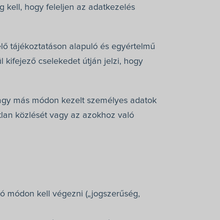
 kell, hogy feleljen az adatkezelés
elő tájékoztatáson alapuló és egyértelmű
l kifejező cselekedet útján jelzi, hogy
t vagy más módon kezelt személyes adatok
tlan közlését vagy az azokhoz való
tó módon kell végezni („jogszerűség,