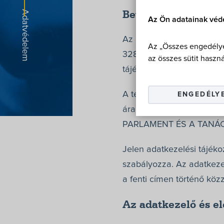
Bevezetés
Az Ön adatainak véd
Az
FGF Kereskedelmi és K
Az „Összes engedélye
32884056-2-42, cégjegyzé
az összes sütit haszná
tájékoztatónak.
A természetes személyekn
ENGEDÉLY
áramlásáról, valamint a 9
PARLAMENT ÉS A TANÁCS (E
Jelen adatkezelési tájéko
szabályozza. Az adatkezel
a fenti címen történő közz
Az adatkezelő és e