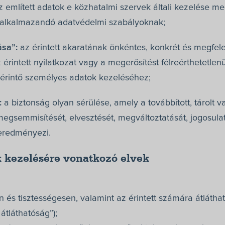
 említett adatok e közhatalmi szervek általi kezelése meg
 alkalmazandó adatvédelmi szabályoknak;
ása”:
az érintett akaratának önkéntes, konkrét és megfel
z érintett nyilatkozat vagy a megerősítést félreérthetetlenü
 érintő személyes adatok kezeléséhez;
:
a biztonság olyan sérülése, amely a továbbított, tárol
megsemmisítését, elvesztését, megváltoztatását, jogosula
 eredményezi.
 kezelésére vonatkozó elvek
n és tisztességesen, valamint az érintett számára átlátha
 átláthatóság”);