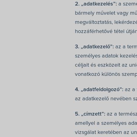
2. „adatkezelés”:
a szemé
bármely művelet vagy műve
megváltoztatás, lekérdezé
hozzáférhetővé tétel útjá
3. „adatkezelő”:
az a term
személyes adatok kezelés
céljait és eszközeit az u
vonatkozó különös szempo
4. „adatfeldolgozó”:
az a 
az adatkezelő nevében s
5. „címzett”:
az a termész
amellyel a személyes adat
vizsgálat keretében az u