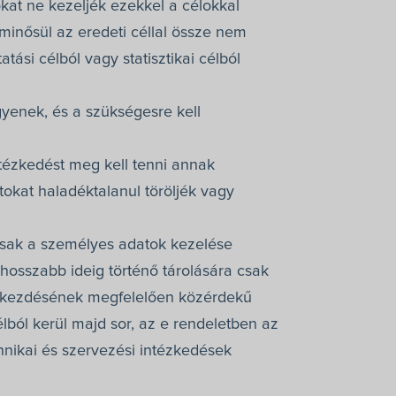
okat ne kezeljék ezekkel a célokkal
inősül az eredeti céllal össze nem
ási célból vagy statisztikai célból
gyenek, és a szükségesre kell
tézkedést meg kell tenni annak
okat haladéktalanul töröljék vagy
 csak a személyes adatok kezelése
hosszabb ideig történő tárolására csak
 bekezdésének megfelelően közérdekű
élból kerül majd sor, az e rendeletben az
hnikai és szervezési intézkedések