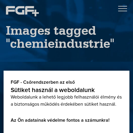
Images tagged
"chemieindustrie"
Letöltések
FGF - Csőrendszerben az első
Sütiket használ a weboldalunk
Weboldalunk a lehető legjobb felhasználói élmény és
Letöltőközpontunkban megtalálható minden, ami a
a biztonságos működés érdekében sütiket használ.
tervezéshez és kivitelezéshez szükséges:
Termékkatalógusok, engedélyek, teljesítmény
Az Ön adatainak védelme fontos a számunkra!
nyilatkozatok, Georg Fischer online CAD adatbázis,