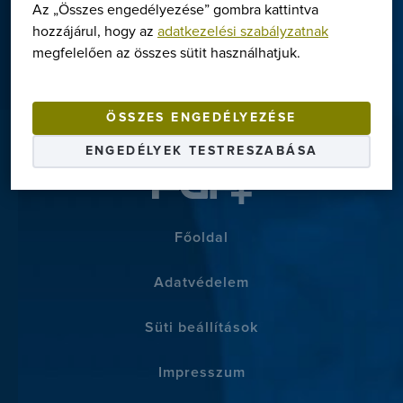
tervezési segédlet stb.
Az „Összes engedélyezése” gombra kattintva
hozzájárul, hogy az
adatkezelési szabályzatnak
megfelelően az összes sütit használhatjuk.
TOVÁBB A LETÖLTÉSEKHEZ
Termékek
Megoldások
ÖSSZES ENGEDÉLYEZÉSE
ENGEDÉLYEK TESTRESZABÁSA
Márkák
Szerviz
Letöltések
Főoldal
Rólunk
Adatvédelem
Kapcsolat
Süti beállítások
+36-1/363-6559
Impresszum