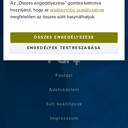
tervezési segédlet stb.
Az „Összes engedélyezése” gombra kattintva
hozzájárul, hogy az
adatkezelési szabályzatnak
megfelelően az összes sütit használhatjuk.
TOVÁBB A LETÖLTÉSEKHEZ
Termékek
Megoldások
ÖSSZES ENGEDÉLYEZÉSE
ENGEDÉLYEK TESTRESZABÁSA
Márkák
Szerviz
Letöltések
Főoldal
Rólunk
Adatvédelem
Kapcsolat
Süti beállítások
+36-1/363-6559
Impresszum