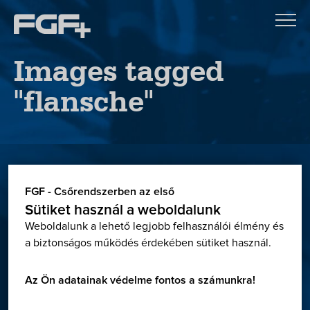
Images tagged
"flansche"
Letöltések
FGF - Csőrendszerben az első
Sütiket használ a weboldalunk
Weboldalunk a lehető legjobb felhasználói élmény és
Letöltőközpontunkban megtalálható minden, ami a
a biztonságos működés érdekében sütiket használ.
tervezéshez és kivitelezéshez szükséges:
Termékkatalógusok, engedélyek, teljesítmény
Az Ön adatainak védelme fontos a számunkra!
nyilatkozatok, Georg Fischer online CAD adatbázis,