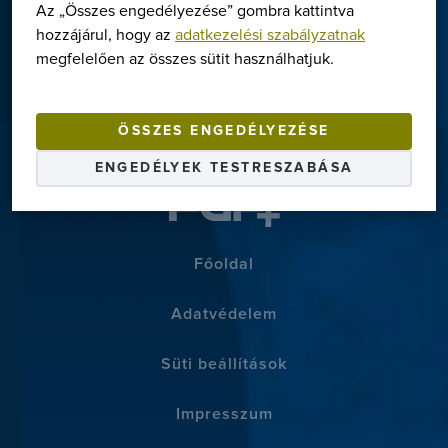
tervezési segédlet stb.
Az „Összes engedélyezése” gombra kattintva
hozzájárul, hogy az
adatkezelési szabályzatnak
megfelelően az összes sütit használhatjuk.
TOVÁBB A LETÖLTÉSEKHEZ
Termékek
Megoldások
ÖSSZES ENGEDÉLYEZÉSE
ENGEDÉLYEK TESTRESZABÁSA
Márkák
Szerviz
Letöltések
Főoldal
Rólunk
Adatvédelem
Kapcsolat
Süti beállítások
+36-1/363-6559
Impresszum