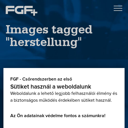
Images tagged
"herstellung"
Letöltések
FGF - Csőrendszerben az első
Sütiket használ a weboldalunk
Weboldalunk a lehető legjobb felhasználói élmény és
Letöltőközpontunkban megtalálható minden, ami a
a biztonságos működés érdekében sütiket használ.
tervezéshez és kivitelezéshez szükséges:
Termékkatalógusok, engedélyek, teljesítmény
Az Ön adatainak védelme fontos a számunkra!
nyilatkozatok, Georg Fischer online CAD adatbázis,