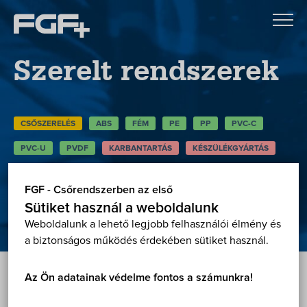
Szerelt rendszerek
CSŐSZERELÉS
ABS
FÉM
PE
PP
PVC-C
PVC-U
PVDF
KARBANTARTÁS
KÉSZÜLÉKGYÁRTÁS
ÖNTÖZÉS
FGF - Csőrendszerben az első
Sütiket használ a weboldalunk
Weboldalunk a lehető legjobb felhasználói élmény és
Vissza
a biztonságos működés érdekében sütiket használ.
Az Ön adatainak védelme fontos a számunkra!