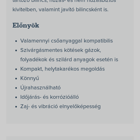
tartozó bilincs, húzás- és nem húzásbiztos
kivitelben, valamint javító bilincsként is.
Előnyök
Valamennyi csőanyaggal kompatibilis
Szivárgásmentes kötések gázok,
folyadékok és szilárd anyagok esetén is
Kompakt, helytakarékos megoldás
Könnyű
Újrahasználható
Időjárás- és korrózióálló
Zaj- és vibráció elnyelőképesség