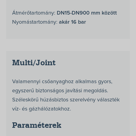
Márkák
Átmérőtartomány:
DN15-DN900 mm között
Szerviz
Nyomástartomány:
akár 16 bar
Letöltések
Rólunk
Kapcsolat
Multi/Joint
+36-1/363-6559
Valamennyi csőanyaghoz alkalmas gyors,
egyszerű biztonságos javítási megoldás.
Széleskörű húzásbiztos szerelvény választék
víz- és gázhálózatokhoz.
Paraméterek