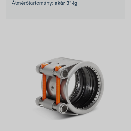
Átmérőtartomány:
akár 3”-ig