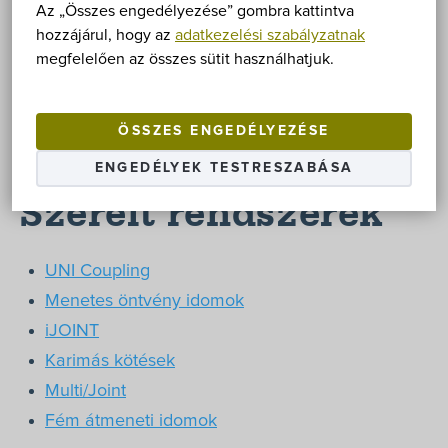
Az „Összes engedélyezése” gombra kattintva
hozzájárul, hogy az
adatkezelési szabályzatnak
www.gfps.com
megfelelően az összes sütit használhatjuk.
ÖSSZES ENGEDÉLYEZÉSE
Minőség, biztonság és egyszerűség szerelés és
ENGEDÉLYEK TESTRESZABÁSA
javítás során.
Szerelt rendszerek
UNI Coupling
Menetes öntvény idomok
iJOINT
Karimás kötések
Multi/Joint
Fém átmeneti idomok