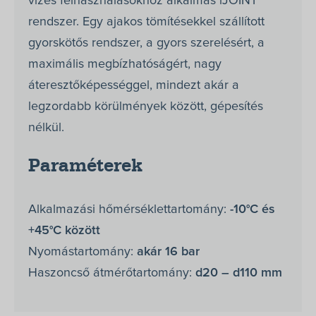
vizes felhasználásokhoz alkalmas iJOINT
rendszer. Egy ajakos tömítésekkel szállított
gyorskötős rendszer, a gyors szerelésért, a
maximális megbízhatóságért, nagy
áteresztőképességgel, mindezt akár a
legzordabb körülmények között, gépesítés
nélkül.
Paraméterek
Alkalmazási hőmérséklettartomány:
-10°C és
+45°C között
Nyomástartomány:
akár 16 bar
Haszoncső átmérőtartomány:
d20 – d110 mm