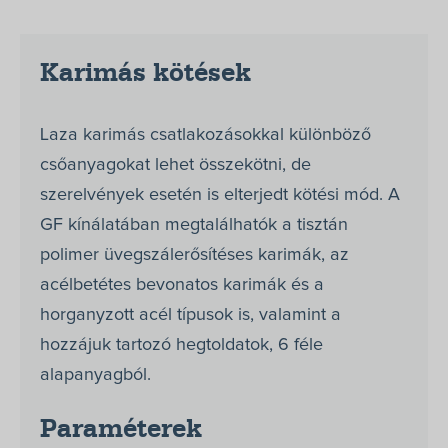
Karimás kötések
Laza karimás csatlakozásokkal különböző
csőanyagokat lehet összekötni, de
szerelvények esetén is elterjedt kötési mód. A
GF kínálatában megtalálhatók a tisztán
polimer üvegszálerősítéses karimák, az
acélbetétes bevonatos karimák és a
horganyzott acél típusok is, valamint a
hozzájuk tartozó hegtoldatok, 6 féle
alapanyagból.
Termékek
Paraméterek
Megoldások