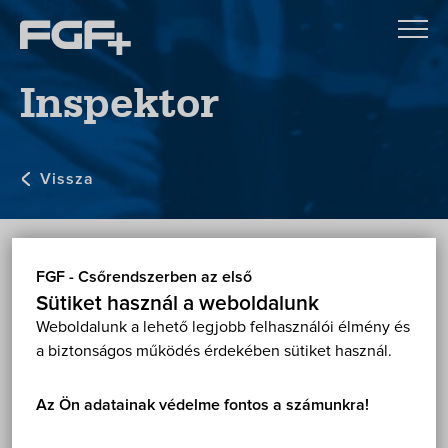
Inspektor
Vissza
1145 Budapest,
FGF - Csőrendszerben az első
Korong u. 32.
Térkép
Sütiket használ a weboldalunk
megfelelő számú jelentkező esetén az igénylő
Weboldalunk a lehető legjobb felhasználói élmény és
telephelyén
a biztonságos működés érdekében sütiket használ.
6 óra
Az Ön adatainak védelme fontos a számunkra!
Irányítók,