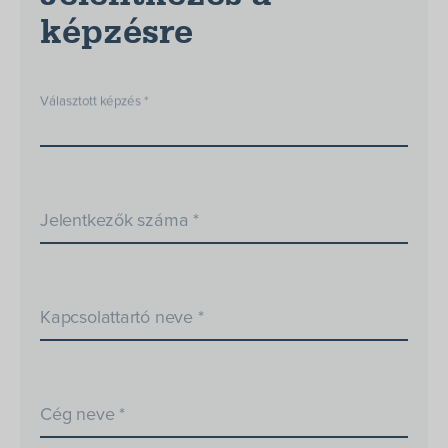
képzésre
Választott képzés *
Jelentkezők száma *
Kapcsolattartó neve *
Cég neve *