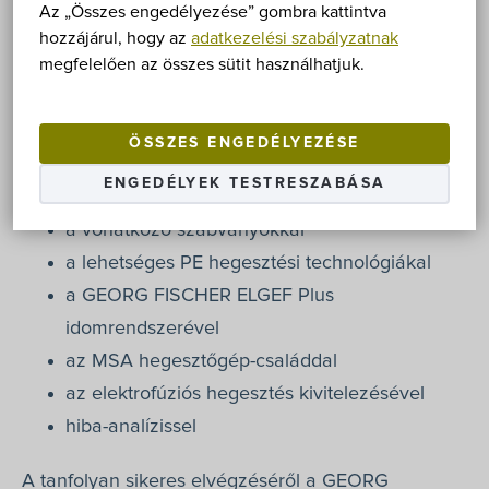
Az „Összes engedélyezése” gombra kattintva
művezetők képzése
hozzájárul, hogy az
adatkezelési szabályzatnak
megfelelően az összes sütit használhatjuk.
A 6 órás oktatás keretében a közműépítésben
dolgozó irányítók, művezetők megismerkednek:
ÖSSZES ENGEDÉLYEZÉSE
ENGEDÉLYEK TESTRESZABÁSA
az alapvető polietilén ismeretekkel
a vonatkozó szabványokkal
a lehetséges PE hegesztési technológiákal
a GEORG FISCHER ELGEF Plus
idomrendszerével
az MSA hegesztőgép-családdal
az elektrofúziós hegesztés kivitelezésével
hiba-analízissel
A tanfolyan sikeres elvégzéséről a GEORG