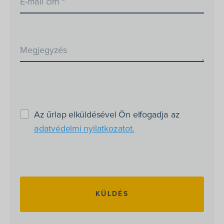
E-mail cím *
Termékek
Megoldások
Márkák
Megjegyzés
Szerviz
Letöltések
Rólunk
Az űrlap elküldésével Ön elfogadja az
Kapcsolat
adatvédelmi nyilatkozatot.
+36-1/363-6559