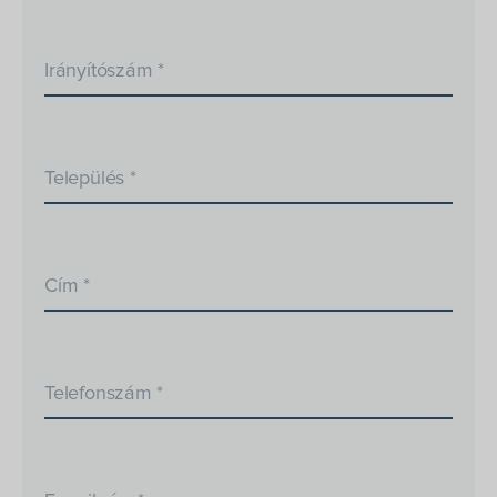
Irányítószám *
Település *
Cím *
Telefonszám *