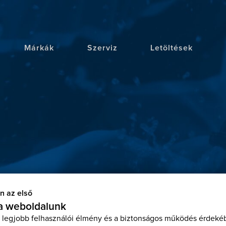
Márkák
Szerviz
Letöltések
n az első
 a weboldalunk
 legjobb felhasználói élmény és a biztonságos működés érdekéb