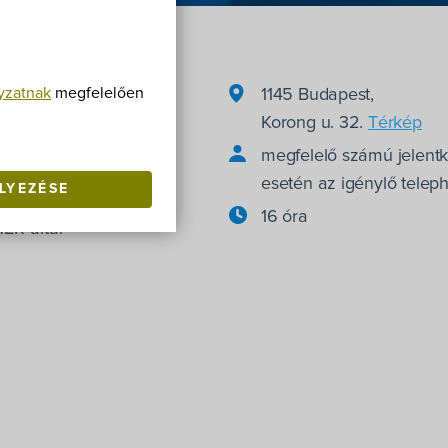
yzatnak
megfelelően
1145 Budapest,
Korong u. 32.
Térkép
megfelelő számú jelent
esetén az igénylő telep
LYEZÉSE
16 óra
ER által