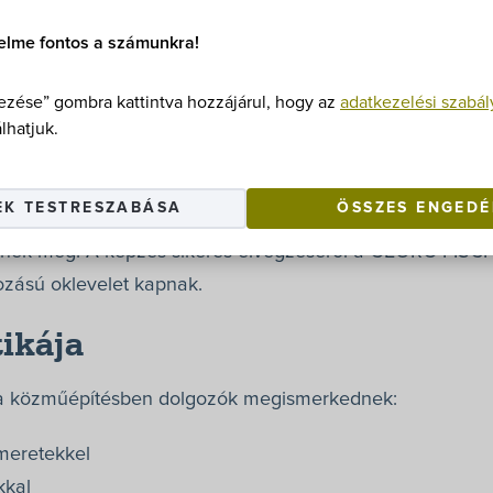
elme fontos a számunkra!
úziós hegesztés
zése” gombra kattintva hozzájárul, hogy az
adatkezelési szabál
lhatjuk.
ei
EK TESTRESZABÁSA
ÖSSZES ENGEDÉ
 a közműépítésben dolgozók az elektrofúziós hegesztés
tnek meg. A képzés sikeres elvégzéséről a GEORG FISCH
ozású oklevelet kapnak.
ikája
n a közműépítésben dolgozók megismerkednek:
smeretekkel
kkal