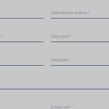
Jelentkezők száma *
 *
Cég neve *
Település *
E-mail cím *