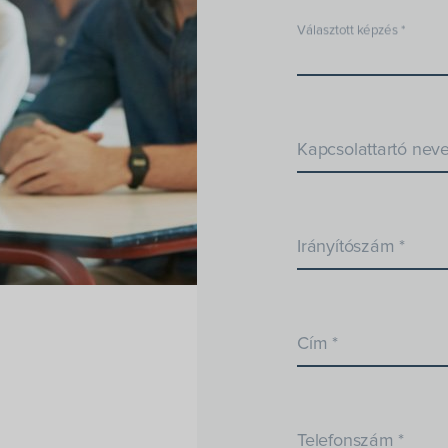
Választott képzés *
Kapcsolattartó neve
Irányítószám *
Cím *
Telefonszám *