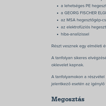
a lehetséges PE hegeszt
a GEORG FISCHER ELGE
az MSA hegesztőgép-cs
az elektrofúziós hegeszt
hiba-analízissel
Részt vesznek egy elméleti és
A tanfolyan sikeres elvégzé
oklevelet kapnak.
A tanfolyamokon a részvétel 
jelentkező esetén az igénylő 
Megosztás