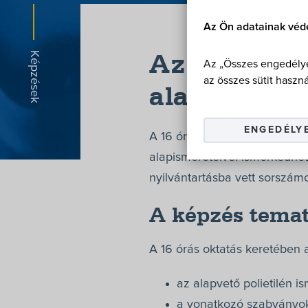
Az Ön adatainak véd
Az elektrof
Az „Összes engedélye
az összes sütit haszná
alapismeret
ENGEDÉLY
A 16 órás oktatás keretében
alapismereteivel ismerkedhe
nyilvántartásba vett sorszám
A képzés temat
A 16 órás oktatás keretébe
az alapvető polietilén i
a vonatkozó szabványo