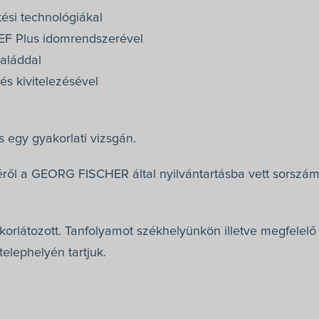
ési technológiákal
F Plus idomrendszerével
aláddal
és kivitelezésével
 egy gyakorlati vizsgán.
séről a GEORG FISCHER által nyilvántartásba vett sorszá
korlátozott. Tanfolyamot székhelyünkön illetve megfelel
telephelyén tartjuk.