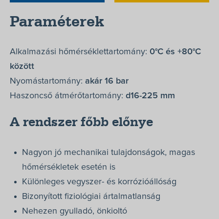
Paraméterek
Alkalmazási hőmérséklettartomány:
0°C és +80°C
között
Nyomástartomány:
akár 16 bar
Haszoncső átmérőtartomány:
d16-225 mm
A rendszer főbb előnye
Nagyon jó mechanikai tulajdonságok, magas
hőmérsékletek esetén is
Különleges vegyszer- és korrózióállóság
Bizonyított fiziológiai ártalmatlanság
Nehezen gyulladó, önkioltó