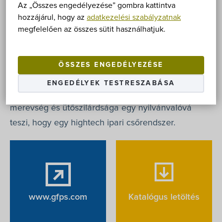
javasolt agresszív anyagok, vegyes savas
Az „Összes engedélyezése” gombra kattintva
hozzájárul, hogy az
adatkezelési szabályzatnak
hulladékok, vagy savak magas hőmérsékleten
megfelelően az összes sütit használhatjuk.
történő szállításakor jellemzően a vegyipar,
papíripar, mikroelektronikai ipar vagy fémek
felületkezelésekor. A PVC-C rendszert 0-80°C
ÖSSZES ENGEDÉLYEZÉSE
között alkalmazható. A kiváló mechanikai
ENGEDÉLYEK TESTRESZABÁSA
tulajdonságai, mint a nagy szakítószilárdság,
merevség és ütőszilárdsága egy nyilvánvalóvá
teszi, hogy egy hightech ipari csőrendszer.
www.gfps.com
Katalógus letöltés