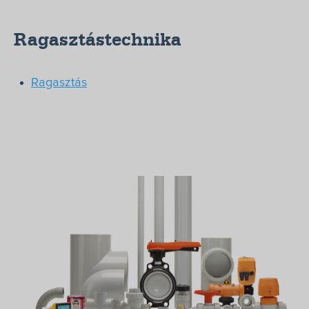
Ragasztástechnika
Termékek
Ragasztás
Megoldások
Márkák
Szerviz
Letöltések
Rólunk
Kapcsolat
+36-1/363-6559