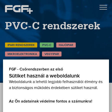
PVC-C rendszerek
IPARI RENDSZEREK
PVC-C
HAJÓIPAR
MIKROELEKTRONIKA
VEGYIPAR
FGF - Csőrendszerben az első
Vissza
Sütiket használ a weboldalunk
Weboldalunk a lehető legjobb felhasználói élmény és
a biztonságos működés érdekében sütiket használ.
Korrózióálló rendszer hosszú élettartammal és
magas biztonsági tényezővel agresszív és korrozív
Az Ön adatainak védelme fontos a számunkra!
környezetben. A PVC-C rendszer használata