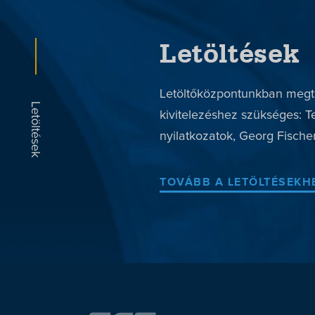
Letöltések
Letöltőközpontunkban megta
kivitelezéshez szükséges: T
nyilatkozatok, Georg Fischer
TOVÁBB A LETÖLTÉSEKH