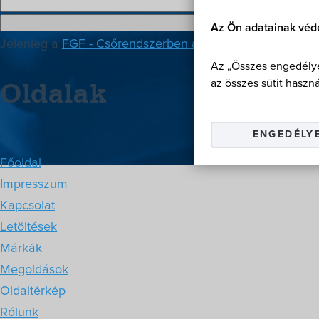
Az Ön adatainak véd
Jelenleg a
FGF - Csőrendszerben az első
honlap 2018. jú
Az „Összes engedélye
Oldalak
az összes sütit haszná
ENGEDÉLY
Főoldal
Impresszum
Kapcsolat
Letöltések
Márkák
Megoldások
Oldaltérkép
Rólunk