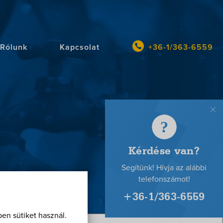
Rólunk
Kapcsolat
+36-1/363-6559
Kér
va
en sütiket használ.