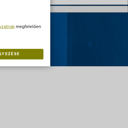
yzatnak
megfelelően
LYEZÉSE