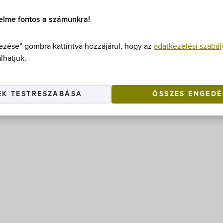
elme fontos a számunkra!
nius havi bejegyzései között tallózunk.
zése” gombra kattintva hozzájárul, hogy az
adatkezelési szabál
lhatjuk.
EK TESTRESZABÁSA
ÖSSZES ENGEDÉ