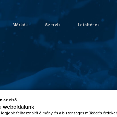
Márkák
Szerviz
Letöltések
n az első
 a weboldalunk
 legjobb felhasználói élmény és a biztonságos működés érdekéb