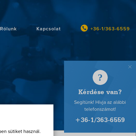
Rólunk
Kapcsolat
+36-1/363-6559
Kérdé
van?
en sütiket használ.