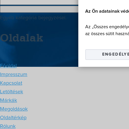
Az Ön adatainak véd
Egyéb kategória bejegyzései.
Az „Összes engedélye
Oldalak
az összes sütit haszná
ENGEDÉLY
Főoldal
Impresszum
Kapcsolat
Letöltések
Márkák
Megoldások
Oldaltérkép
Rólunk