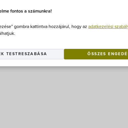
elme fontos a számunkra!
zése” gombra kattintva hozzájárul, hogy az
adatkezelési szabál
lhatjuk.
EK TESTRESZABÁSA
ÖSSZES ENGEDÉ