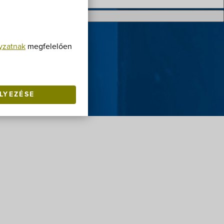
yzatnak
megfelelően
LYEZÉSE