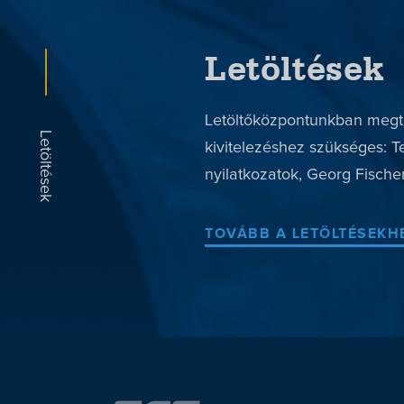
Letöltések
Letöltőközpontunkban megta
kivitelezéshez szükséges: T
nyilatkozatok, Georg Fischer
TOVÁBB A LETÖLTÉSEKH