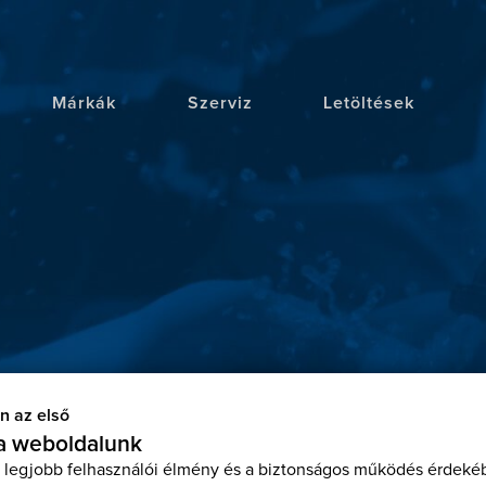
Márkák
Szerviz
Letöltések
n az első
 a weboldalunk
 legjobb felhasználói élmény és a biztonságos működés érdekéb