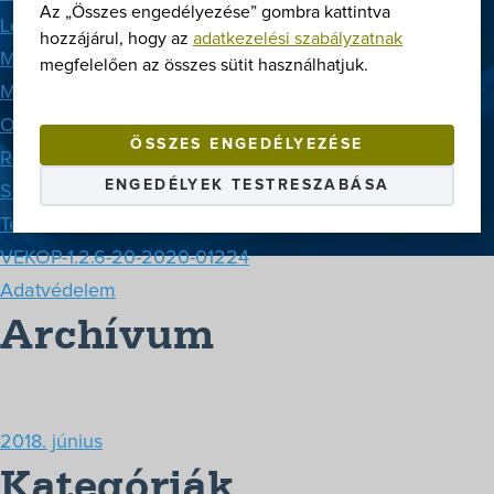
Az „Összes engedélyezése” gombra kattintva
Letöltések
hozzájárul, hogy az
adatkezelési szabályzatnak
Márkák
megfelelően az összes sütit használhatjuk.
Megoldások
Oldaltérkép
ÖSSZES ENGEDÉLYEZÉSE
Rólunk
ENGEDÉLYEK TESTRESZABÁSA
Szerviz
Termékek
VEKOP-1.2.6-20-2020-01224
Adatvédelem
Archívum
2018. június
Kategóriák