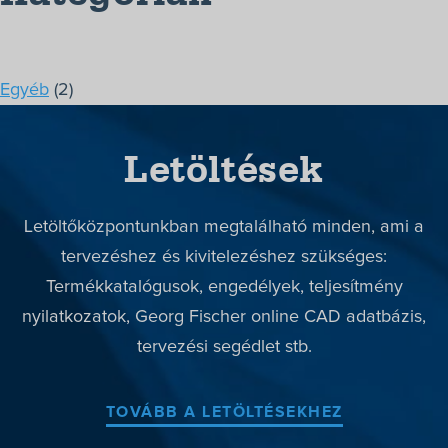
Termékek
Megoldások
Egyéb
(2)
Márkák
Letöltések
Szerviz
Letöltések
Letöltőközpontunkban megtalálható minden, ami a
Rólunk
tervezéshez és kivitelezéshez szükséges:
Kapcsolat
Termékkatalógusok, engedélyek, teljesítmény
nyilatkozatok, Georg Fischer online CAD adatbázis,
+36-1/363-6559
tervezési segédlet stb.
TOVÁBB A LETÖLTÉSEKHEZ