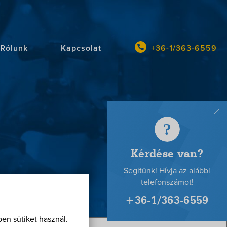
Rólunk
Kapcsolat
+36-1/363-6559
Se
te
Kérdése
van?
en sütiket használ.