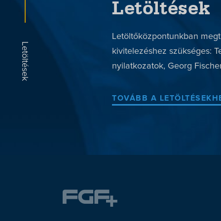
Letöltések
Letöltőközpontunkban megta
kivitelezéshez szükséges: T
nyilatkozatok, Georg Fischer
TOVÁBB A LETÖLTÉSEKH