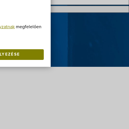
yzatnak
megfelelően
LYEZÉSE