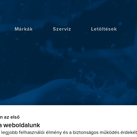
Márkák
Szerviz
Letöltések
n az első
 a weboldalunk
 legjobb felhasználói élmény és a biztonságos működés érdekéb