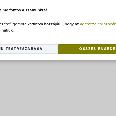
elme fontos a számunkra!
zése” gombra kattintva hozzájárul, hogy az
adatkezelési szabál
lhatjuk.
EK TESTRESZABÁSA
ÖSSZES ENGEDÉ