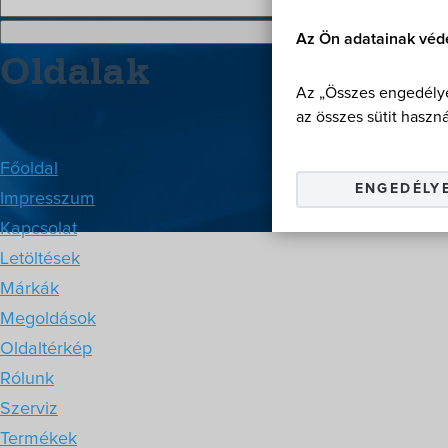
Az Ön adatainak véd
Oldalak
Az „Összes engedélye
az összes sütit haszná
Főoldal
ENGEDÉLY
Impresszum
Kapcsolat
Letöltések
Márkák
Megoldások
Oldaltérkép
Rólunk
Szerviz
Termékek