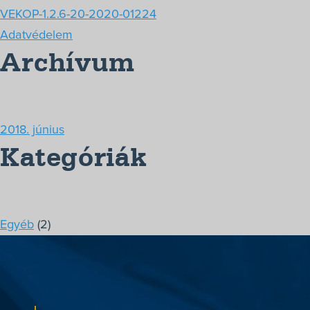
VEKOP-1.2.6-20-2020-01224
Adatvédelem
Archívum
2018. június
Kategóriák
Egyéb
(2)