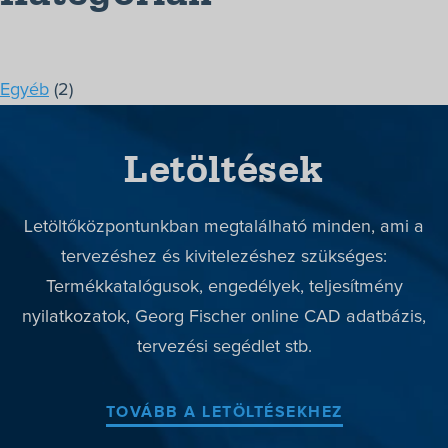
Termékek
Megoldások
Egyéb
(2)
Márkák
Letöltések
Szerviz
Letöltések
Letöltőközpontunkban megtalálható minden, ami a
Rólunk
tervezéshez és kivitelezéshez szükséges:
Kapcsolat
Termékkatalógusok, engedélyek, teljesítmény
nyilatkozatok, Georg Fischer online CAD adatbázis,
+36-1/363-6559
tervezési segédlet stb.
TOVÁBB A LETÖLTÉSEKHEZ