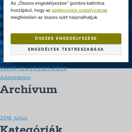
Az „Összes engedélyezése” gombra kattintva
Letöltések
hozzájárul, hogy az
adatkezelési szabályzatnak
Márkák
megfelelően az összes sütit használhatjuk.
Megoldások
Oldaltérkép
ÖSSZES ENGEDÉLYEZÉSE
Rólunk
ENGEDÉLYEK TESTRESZABÁSA
Szerviz
Termékek
VEKOP-1.2.6-20-2020-01224
Adatvédelem
Archívum
2018. június
Kategóriák