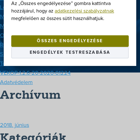
Az „Összes engedélyezése” gombra kattintva
Letöltések
hozzájárul, hogy az
adatkezelési szabályzatnak
Márkák
megfelelően az összes sütit használhatjuk.
Megoldások
Oldaltérkép
ÖSSZES ENGEDÉLYEZÉSE
Rólunk
ENGEDÉLYEK TESTRESZABÁSA
Szerviz
Termékek
VEKOP-1.2.6-20-2020-01224
Adatvédelem
Archívum
2018. június
Kategóriák