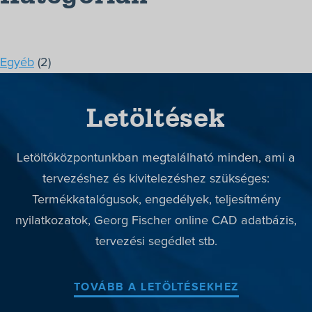
Termékek
Megoldások
Egyéb
(2)
Márkák
Letöltések
Szerviz
Letöltések
Letöltőközpontunkban megtalálható minden, ami a
Rólunk
tervezéshez és kivitelezéshez szükséges:
Kapcsolat
Termékkatalógusok, engedélyek, teljesítmény
nyilatkozatok, Georg Fischer online CAD adatbázis,
+36-1/363-6559
tervezési segédlet stb.
TOVÁBB A LETÖLTÉSEKHEZ