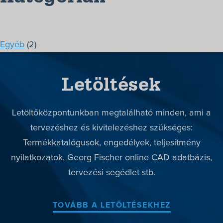
Termékek
Megoldások
Egyéb
(2)
Márkák
Letöltések
Szerviz
Letöltések
Letöltőközpontunkban megtalálható minden, ami a
Rólunk
tervezéshez és kivitelezéshez szükséges:
Kapcsolat
Termékkatalógusok, engedélyek, teljesítmény
nyilatkozatok, Georg Fischer online CAD adatbázis,
+36-1/363-6559
tervezési segédlet stb.
TOVÁBB A LETÖLTÉSEKHEZ