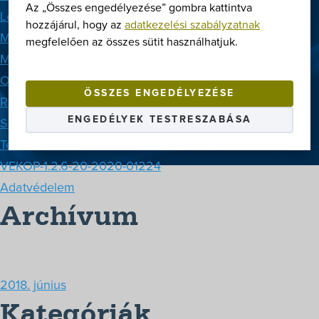
Az „Összes engedélyezése” gombra kattintva
Letöltések
hozzájárul, hogy az
adatkezelési szabályzatnak
Márkák
megfelelően az összes sütit használhatjuk.
Megoldások
Oldaltérkép
ÖSSZES ENGEDÉLYEZÉSE
Rólunk
ENGEDÉLYEK TESTRESZABÁSA
Szerviz
Termékek
VEKOP-1.2.6-20-2020-01224
Adatvédelem
Archívum
2018. június
Kategóriák