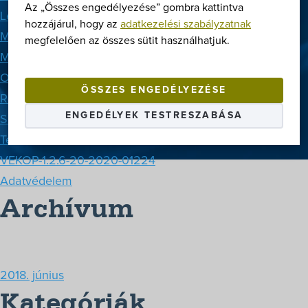
Az „Összes engedélyezése” gombra kattintva
Letöltések
hozzájárul, hogy az
adatkezelési szabályzatnak
Márkák
megfelelően az összes sütit használhatjuk.
Megoldások
Oldaltérkép
ÖSSZES ENGEDÉLYEZÉSE
Rólunk
ENGEDÉLYEK TESTRESZABÁSA
Szerviz
Termékek
VEKOP-1.2.6-20-2020-01224
Adatvédelem
Archívum
2018. június
Kategóriák