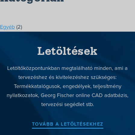
Termékek
Megoldások
Egyéb
(2)
Márkák
Letöltések
Szerviz
Letöltések
Letöltőközpontunkban megtalálható minden, ami a
Rólunk
tervezéshez és kivitelezéshez szükséges:
Kapcsolat
Termékkatalógusok, engedélyek, teljesítmény
nyilatkozatok, Georg Fischer online CAD adatbázis,
+36-1/363-6559
tervezési segédlet stb.
TOVÁBB A LETÖLTÉSEKHEZ